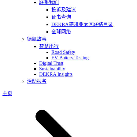
联系我们
投诉及建议
证书查询
DEKRA德凯亚太区联络目录
全球网络
德凯故事
智慧出行
Road Safety
EV Battery Testing
Digital Trust
Sustainability
DEKRA Insights
活动报名
主页