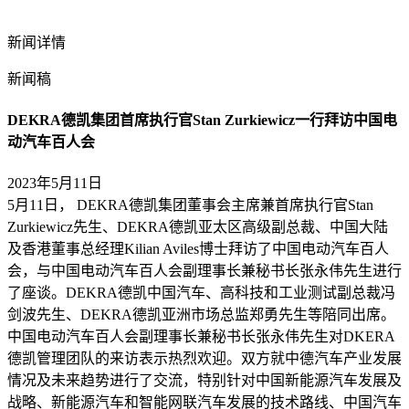
新闻详情
新闻稿
DEKRA德凯集团首席执行官Stan Zurkiewicz一行拜访中国电
动汽车百人会
2023年5月11日
5月11日， DEKRA德凯集团董事会主席兼首席执行官Stan
Zurkiewicz先生、DEKRA德凯亚太区高级副总裁、中国大陆
及香港董事总经理Kilian Aviles博士拜访了中国电动汽车百人
会，与中国电动汽车百人会副理事长兼秘书长张永伟先生进行
了座谈。DEKRA德凯中国汽车、高科技和工业测试副总裁冯
剑波先生、DEKRA德凯亚洲市场总监郑勇先生等陪同出席。
中国电动汽车百人会副理事长兼秘书长张永伟先生对DKERA
德凯管理团队的来访表示热烈欢迎。双方就中德汽车产业发展
情况及未来趋势进行了交流，特别针对中国新能源汽车发展及
战略、新能源汽车和智能网联汽车发展的技术路线、中国汽车