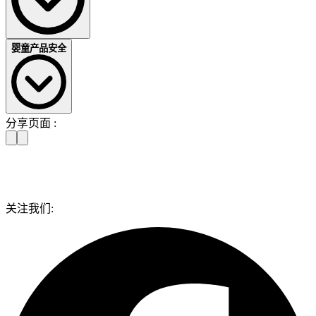
婴童产品安全
有害物质管理、可持续性发展和环保生产
无论是在欧盟内部还是全球市场进行产品出口、生产或贸易，
我们都能为您提供产品的化学安全测试服务。除了有害物质测
分享页面 :
试外，我们还可以为您提供可持续性发展方面的服务，以及助
为孩子营造一个安全的环境
您进行益于环境的环保生产。
服务范围：
婴幼儿产品安全采用严格的标准，我们会确保产品符合标准要
求，为孩子营造最安全的环境，让父母们放心。
按照欧盟玩具安全指令和 ISO 国际标准进行有害物质测
DEKRA 为以下产品提供测试服务：
试。
关注我们:
根据附加条款 17 分析 REACH SVHC 与限制条件
EN 716 家用童床和折叠床
电动玩具和儿童用品的 RoHS 测试
EN 12227 婴儿围栏
PAHs多环芳烃分析(AfPS GS 2014:01)
EN 14988 儿童高脚椅
美国消费品安全委员会 (CPSC) / 消费品安全改进法
EN 12221 婴儿换洗台
(CPSIA)（铅、邻苯二甲酸盐）
EN 1930 安全护栏和防护门
自信应对 REACH