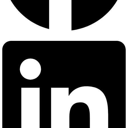
NBR14136
IS 1293
SANS 164
TIS 166-2549 etc.