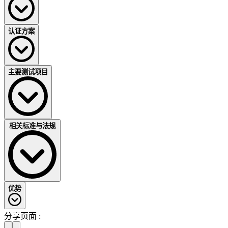
认证方案
产品测试
型式测试
快速检查
主要测试项目
随机测试/部件测试
型式测试+ CB+KEMA-KEUR 全球互认计划+欧盟高端
各种国家差异测试
市场
功能测试
型式测试+ CB + KEMA-KEUR+ ENEC05 全球互认计划
DEKRA 测试报告
+欧盟高端市场+欧委会认可
DEKRA GS 认证
相关标准与法规
型式测试+ CB + DEKRA Seal 全球互认计划+欧盟通行
尺寸检查
KEMA-KEUR 认证
+德国主打
滚桶测试
ENEC05 认证
型式测试+ CB + DEKRA GS 全球互认计划+德国通行
弯曲测试
出口支持服务(ESS)
型式测试+ DEKRA 测试证书 / AoC （CE）欧盟准入
断路能力
零售商及买家服务
CB转证KEMA-KEUR/ENEC05 快速进入欧洲高端市场
机械强度
供应商审核
\欧委会认可
优势
IEC 60884
温升测试
工厂验货
IEC/EN 60320
耐久性测试
化学测试 (RoHS指令, REACH测试)
IEC/EN 61058
分享页面 :
材料测试，例如：灼热丝测试、球压测试
IEC/EN 60669
体系认证
本地化测试服务，快速缩短上市时间；