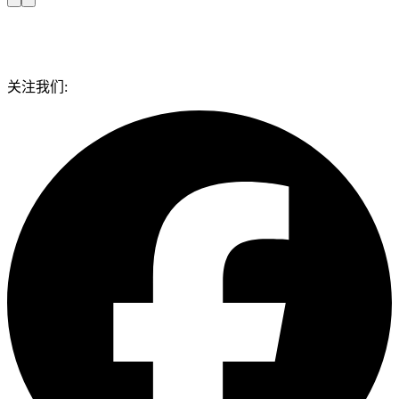
IEC/EN 60730
IP 等级测试
高质量、高认可度的标志，让您的产品获得更高信任；
IEC/EN 60998
其他
海外买家的高度认可，让您更快获得商机, 产品快速进入
IEC/EN 60799
IEC/EN 61242
各种市场；
IEC/EN 61643
“一站式”国际认证服务，提供各国快速认证路径。
IEC/EN 60227
关注我们:
公开课、指导、免费研讨会，协助您的产品一次设计，
EN 50075
BS 1363
便可符合多个国家和地区的法规标准要求，同时增强您
BS 5733
的产品开发能力；助您及时获得最新的技术信息，让产
SS 145
品与质量走在最前沿 。
SS 472
MS 589
买家定制服务： 可以根据您的客户实况、供应商实况进
MS 1577
行供应链质量控制和品质保证。
NEN 1020
DIN VDE 0620
NF C61-314
NBN C 61-112
NEK IEC 60884-1+NEK 502
ÖVE/ONORM E 8684+ ÖVE/ONORM E 8620
SFS 5610
SS 428 08 34
DS 60884-2-D1
SEV 1011
AS/NZS 3112
AS/NZS 3127