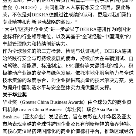
服务体系，并开拓企业社会责任新篇章——携手联合国儿童基
金会（UNICEF），共同推动‘人人享有水安全’项目。获此殊
荣，不仅是对DEKRA德凯过往成绩的认可，更是对我们秉持
专业精神和创新驱动战略的激励。”
“大中华区杰出企业奖”进一步彰显了DEKRA德凯作为跨国企
业标杆的行业领导地位，以及其基于“全球经验+中国洞察”的
卓越管理能力和持续创新实力。
作为全球领先的第三方检验、检测与认证机构，DEKRA德凯
始终践行安全与可持续发展的使命，持续加大在车辆测试、自
动驾驶、新能源、标准制定、ESG服务等关键领域的投入，积
极推动产业链的安全与绿色发展。依托本地化服务能力与全球
技术资源的深度融合，为企业提供高质量的技术解决方案，更
为提升中国制造水平与安全整体实力提供坚实支撑。
关于华业奖
华业奖（Greater China Business Awards）由全球领先的商业资
讯机构Greater China Business（华业网）联合Asia Pacific
Business（亚太商业）发起设立，旨在表彰在大中华区及亚太
市场表现卓越的全球性跨国企业及具有创新精神的商界领袖。
其核心定位是搭建国际化的商业价值标杆平台，推动区域经济