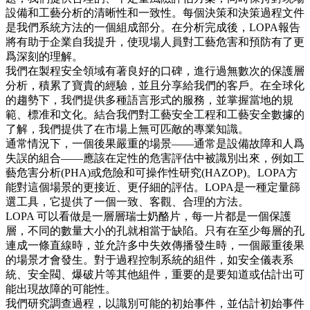
設備和工藝分析的清晰性和一致性。每個決策和決策過程文件
是我們系統方法的一個組成部分。在分析完成後，LOPA報告
將有助于企業自我提升，使現場人員對工藝危害和預防有了更
爲深刻的理解。
我們在製程安全領域有著良好的口碑，進行過無數次的保護層
分析，積累了寶貴的經驗，並且分享給我們的客戶。在全球化
的趨勢下，我們提供多種語言形式的服務，並掌握當地的規
範、標准和文化。結合我們對工藝安全工程和工藝安全數據的
了解，我們提供了在市場上無可匹敵的專業知識。
通常情況下，一個後果嚴重的場景——通常是設備故障和人爲
失誤的組合——應該在定性的危害評估中被識別出來，例如工
藝危害分析(PHA)或危險和可操作性研究(HAZOP)。LOPA方
能對這個場景的更接近、更仔細的評估。LOPA是一種定量篩
選工具，它提供了一個一致、客觀、合理的方法。
LOPA 可以看做是一層層瑞士奶酪片，每一片都是一個保護
層，不同的數量大小的孔就相當于缺陷。只有在至少每層的孔
連成一條直線時，並允許多中失效傳播發生時，一個嚴重後果
的場景才會發生。對于過程控制系統的組件，如安全儀表系
統、安全閥、爆破片等其他組件，重要的是要知道或估計出可
能出現故障的可能性。
我們研究調查過程，以識別可能的初始事件，並估計初始事件