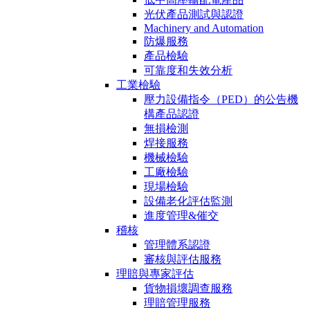
光伏產品測試與認證
Machinery and Automation
防爆服務
產品檢驗
可靠度和失效分析
工業檢驗
壓力設備指令（PED）的公告機
構產品認證
無損檢測
焊接服務
機械檢驗
工廠檢驗
現場檢驗
設備老化評估監測
進度管理&催交
稽核
管理體系認證
審核與評估服務
理賠與專家評估
貨物損壞調查服務
理賠管理服務