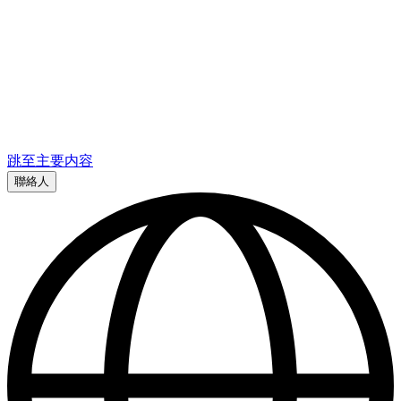
跳至主要内容
聯絡人