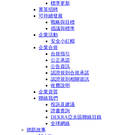
標準更新
菁英招聘
可持續發展
戰略與目標
倡議與標準
企業活動
安全小紅帽
企業合規
合規指引
公正承諾
公告資訊
認證規則合規承諾
認證規則相關資訊
收費說明
企業資質
聯絡我們
投訴及建議
證書查詢
DEKRA亞太區聯絡目錄
全球網絡
德凱故事