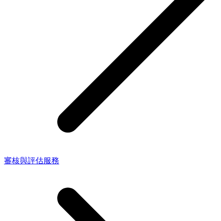
審核與評估服務