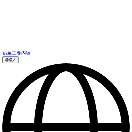
跳至主要内容
聯絡人