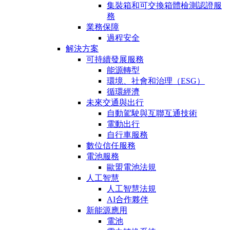
集裝箱和可交換箱體檢測認證服
務
業務保障
過程安全
解決方案
可持續發展服務
能源轉型
環境、社會和治理（ESG）
循環經濟
未來交通與出行
自動駕駛與互聯互通技術
電動出行
自行車服務
數位信任服務
電池服務
歐盟電池法規
人工智慧
人工智慧法規
AI合作夥伴
新能源應用
電池