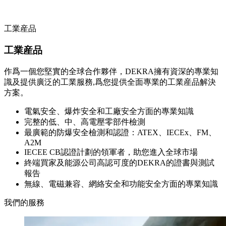
工業産品
工業産品
作爲一個您堅實的全球合作夥伴，DEKRA擁有資深的專業知
識及提供廣泛的工業服務,爲您提供全面專業的工業産品解決
方案。
電氣安全、爆炸安全和工廠安全方面的專業知識
完整的低、中、高電壓零部件檢測
最廣範的防爆安全檢測和認證：ATEX、IECEx、FM、
A2M
IECEE CB認證計劃的領軍者，助您進入全球市場
終端買家及能源公司高認可度的DEKRA的證書與測試
報告
無線、電磁兼容、網絡安全和功能安全方面的專業知識
我們的服務