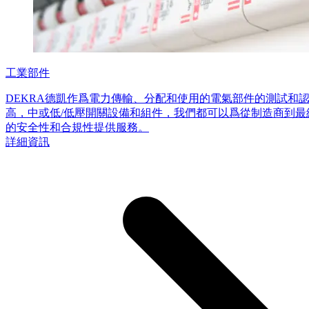
工業部件
DEKRA德凱作爲電力傳輸、分配和使用的電氣部件的測試和
高，中或低/低壓開關設備和組件，我們都可以爲從制造商到
的安全性和合規性提供服務。
詳細資訊