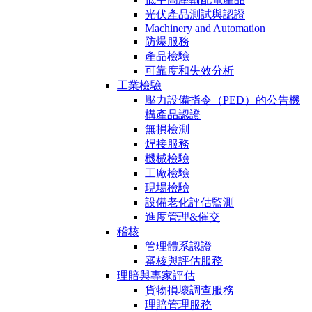
光伏產品測試與認證
Machinery and Automation
防爆服務
產品檢驗
可靠度和失效分析
工業檢驗
壓力設備指令（PED）的公告機
構產品認證
無損檢測
焊接服務
機械檢驗
工廠檢驗
現場檢驗
設備老化評估監測
進度管理&催交
稽核
管理體系認證
審核與評估服務
理賠與專家評估
貨物損壞調查服務
理賠管理服務