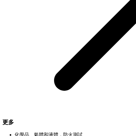
更多
化學品、氣體和液體，防火測試