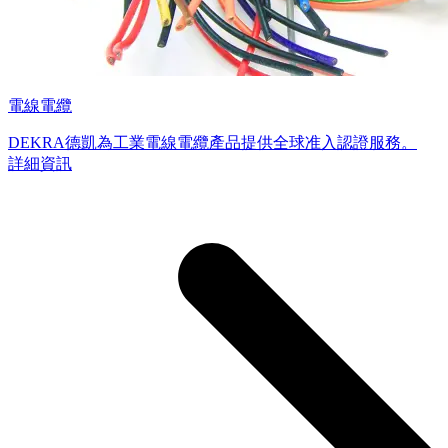
電線電纜
DEKRA德凱為工業電線電纜產品提供全球准入認證服務。
詳細資訊