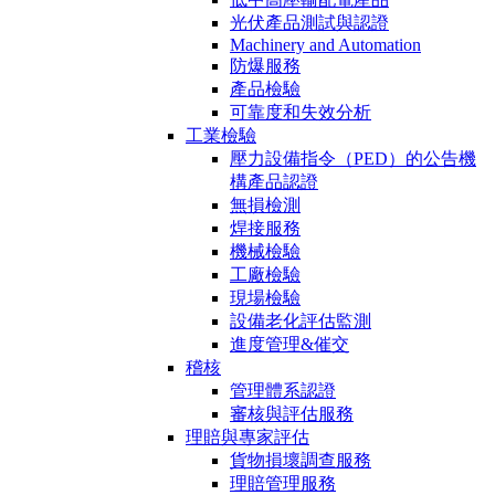
光伏產品測試與認證
Machinery and Automation
防爆服務
產品檢驗
可靠度和失效分析
工業檢驗
壓力設備指令（PED）的公告機
構產品認證
無損檢測
焊接服務
機械檢驗
工廠檢驗
現場檢驗
設備老化評估監測
進度管理&催交
稽核
管理體系認證
審核與評估服務
理賠與專家評估
貨物損壞調查服務
理賠管理服務