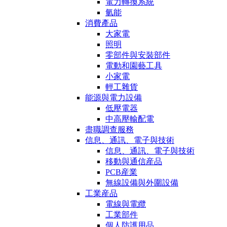
電力轉換系統
氫能
消費產品
大家電
照明
零部件與安裝部件
電動和園藝工具
小家電
輕工雜貨
能源與電力設備
低壓電器
中高壓輸配電
盡職調查服務
信息、通訊、電子與技術
信息、通訊、電子與技術
移動與通信産品
PCB産業
無線設備與外圍設備
工業産品
電線與電纜
工業部件
個人防護用品