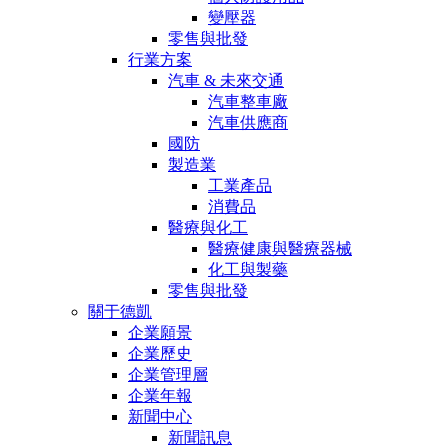
變壓器
零售與批發
行業方案
汽車 & 未來交通
汽車整車廠
汽車供應商
國防
製造業
工業產品
消費品
醫療與化工
醫療健康與醫療器械
化工與製藥
零售與批發
關于德凱
企業願景
企業歷史
企業管理層
企業年報
新聞中心
新聞訊息