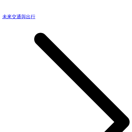
未來交通與出行