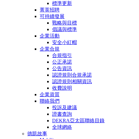
標準更新
菁英招聘
可持續發展
戰略與目標
倡議與標準
企業活動
安全小紅帽
企業合規
合規指引
公正承諾
公告資訊
認證規則合規承諾
認證規則相關資訊
收費說明
企業資質
聯絡我們
投訴及建議
證書查詢
DEKRA亞太區聯絡目錄
全球網絡
德凱故事