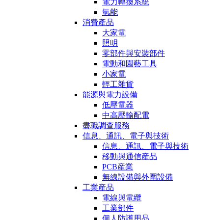
電力轉換系統
氫能
消費產品
大家電
照明
零部件與安裝部件
電動和園藝工具
小家電
輕工雜貨
能源與電力設備
低壓電器
中高壓輸配電
盡職調查服務
信息、通訊、電子與技術
信息、通訊、電子與技術
移動與通信産品
PCB産業
無線設備與外圍設備
工業産品
電線與電纜
工業部件
個人防護用品