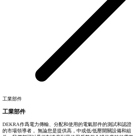
工業部件
工業部件
DEKRA作爲電力傳輸、分配和使用的電氣部件的測試和認證
的市場領導者， 無論您是提供高，中或低/低壓開關設備和組