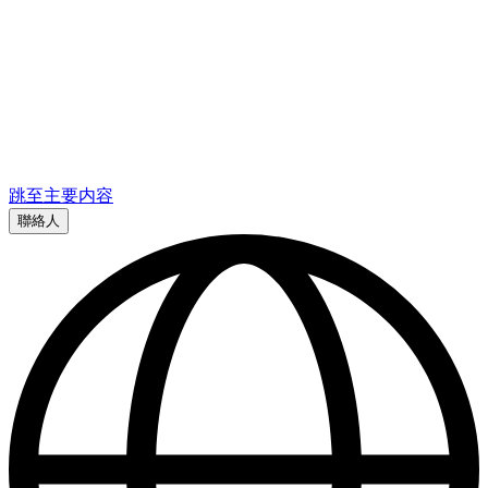
跳至主要内容
聯絡人