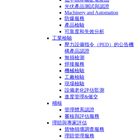
光伏產品測試與認證
Machinery and Automation
防爆服務
產品檢驗
可靠度和失效分析
工業檢驗
壓力設備指令（PED）的公告機
構產品認證
無損檢測
焊接服務
機械檢驗
工廠檢驗
現場檢驗
設備老化評估監測
進度管理&催交
稽核
管理體系認證
審核與評估服務
理賠與專家評估
貨物損壞調查服務
理賠管理服務