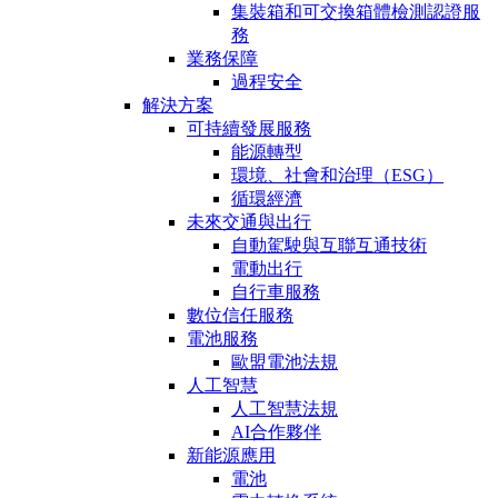
集裝箱和可交換箱體檢測認證服
務
業務保障
過程安全
解決方案
可持續發展服務
能源轉型
環境、社會和治理（ESG）
循環經濟
未來交通與出行
自動駕駛與互聯互通技術
電動出行
自行車服務
數位信任服務
電池服務
歐盟電池法規
人工智慧
人工智慧法規
AI合作夥伴
新能源應用
電池