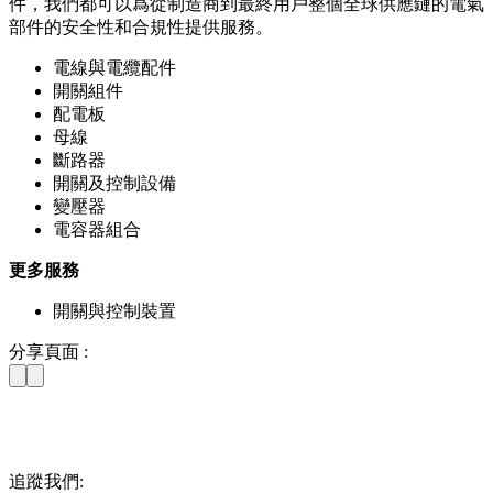
件，我們都可以爲從制造商到最終用戶整個全球供應鏈的電氣
部件的安全性和合規性提供服務。
電線與電纜配件
開關組件
配電板
母線
斷路器
開關及控制設備
變壓器
電容器組合
更多服務
開關與控制裝置
分享頁面 :
追蹤我們: