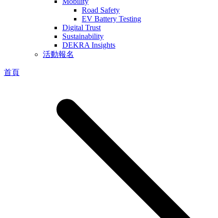
Mobility
Road Safety
EV Battery Testing
Digital Trust
Sustainability
DEKRA Insights
活動報名
首頁