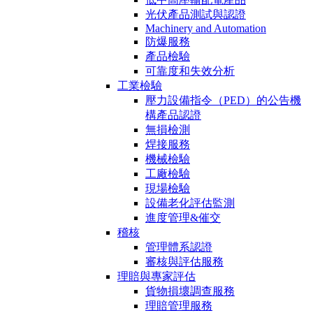
光伏產品測試與認證
Machinery and Automation
防爆服務
產品檢驗
可靠度和失效分析
工業檢驗
壓力設備指令（PED）的公告機
構產品認證
無損檢測
焊接服務
機械檢驗
工廠檢驗
現場檢驗
設備老化評估監測
進度管理&催交
稽核
管理體系認證
審核與評估服務
理賠與專家評估
貨物損壞調查服務
理賠管理服務