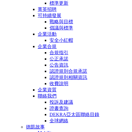
標準更新
菁英招聘
可持續發展
戰略與目標
倡議與標準
企業活動
安全小紅帽
企業合規
合規指引
公正承諾
公告資訊
認證規則合規承諾
認證規則相關資訊
收費說明
企業資質
聯絡我們
投訴及建議
證書查詢
DEKRA亞太區聯絡目錄
全球網絡
德凱故事