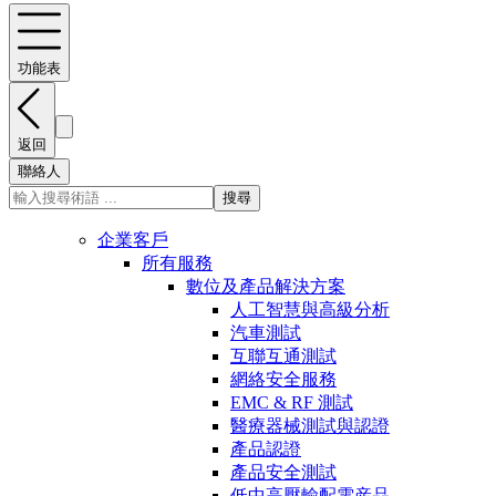
功能表
返回
聯絡人
搜尋
企業客戶
所有服務
數位及產品解決方案
人工智慧與高級分析
汽車測試
互聯互通測試
網絡安全服務
EMC & RF 測試
醫療器械測試與認證
產品認證
產品安全測試
低中高壓輸配電産品