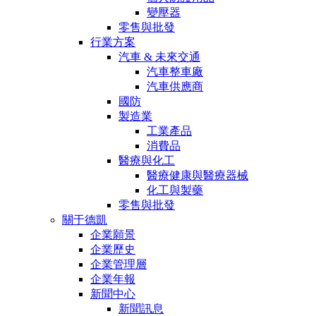
變壓器
零售與批發
行業方案
汽車 & 未來交通
汽車整車廠
汽車供應商
國防
製造業
工業產品
消費品
醫療與化工
醫療健康與醫療器械
化工與製藥
零售與批發
關于德凱
企業願景
企業歷史
企業管理層
企業年報
新聞中心
新聞訊息