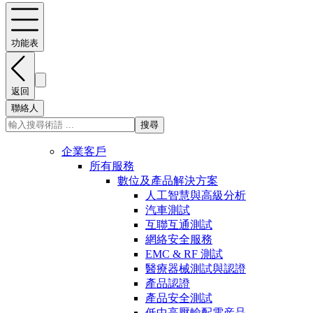
功能表
返回
聯絡人
搜尋
企業客戶
所有服務
數位及產品解決方案
人工智慧與高級分析
汽車測試
互聯互通測試
網絡安全服務
EMC & RF 測試
醫療器械測試與認證
產品認證
產品安全測試
低中高壓輸配電産品