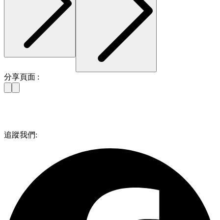
分享頁面 :
追蹤我們: