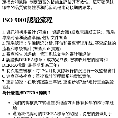
定機會和風險, 制定適當的措施並評估其有效性。這可確保組
織中的品質管制體系和配套流程達到預期的結果。
ISO 9001認證流程
1. 資訊和初步審計 (可選)：資訊會議 (通過電話或面談)、現場
專案討論和認證準備, 包括文件審查
2. 現場認證：準備情況分析, 評估和審查管理系統, 審查記錄的
流程和事後審計 (審查糾正措施)
3. 審查報告與評估：管理系統文件的審計和評估
4. 認證與DEKRA標章：成功完成後, 您將收到您的證書和
DEKRA標章 (最長期限為三年)
5. 初次追查審核：每12個月對實際執行情況進行一次監督審計
6. 追查審核複查：重複審計管理體系的實際實施
7. 重新認證：在最初認證三年後, 重複步驟2至6進行重新認證
審核
為什麼選擇DEKRA德凱？
我們的審核員在管理體系認證方面擁有多年的跨行業經
驗
通過我們認可的DEKRA標章的認證，從您的競爭對手