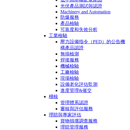
光伏產品測試與認證
Machinery and Automation
防爆服務
產品檢驗
可靠度和失效分析
工業檢驗
壓力設備指令（PED）的公告機
構產品認證
無損檢測
焊接服務
機械檢驗
工廠檢驗
現場檢驗
設備老化評估監測
進度管理&催交
稽核
管理體系認證
審核與評估服務
理賠與專家評估
貨物損壞調查服務
理賠管理服務