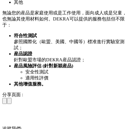
其他
無論您的産品是家庭使用或是工作使用，面向成人或是兒童，
也無論其使用材料如何。DEKRA可以提供的服務包括但不限
于：
符合性測試
參照國際化（歐盟、美國、中國等）標准進行實驗室測
試；
産品認證
針對歐盟市場的DEKRA産品認證；
産品風險評估 (針對新穎産品)
安全性測試
適用性評價
其他增值服務。
分享頁面 :
追蹤我們: