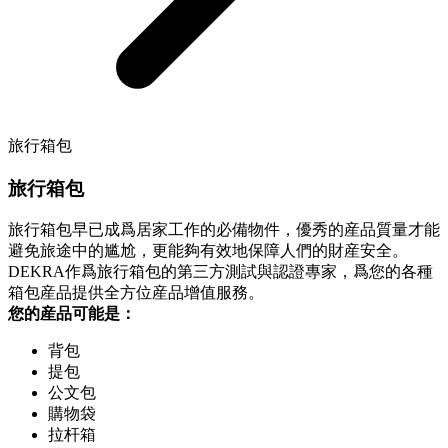
旅行箱包
旅行箱包
旅行箱包早已成爲居家工作的必備物件，優秀的産品質量才能
避免旅途中的尴尬，更能夠有效地保障人們的財産安全。
DEKRA作爲旅行箱包的第三方測試與認證專家，爲您的各種
箱包産品提供全方位産品增值服務。
您的産品可能是：
背包
提包
公文包
購物袋
拉杆箱