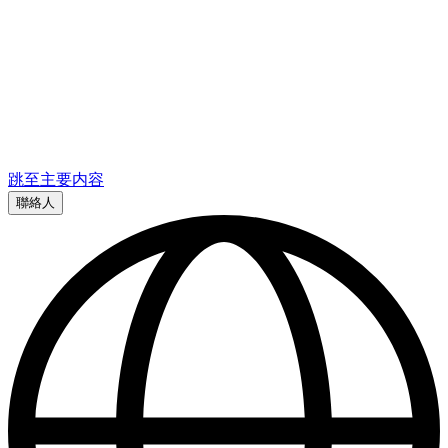
跳至主要内容
聯絡人