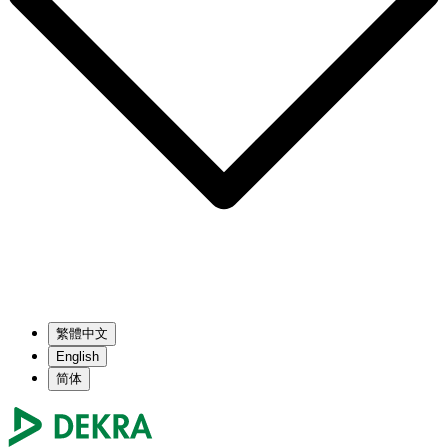
繁體中文
English
简体