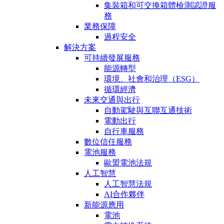
集裝箱和可交換箱體檢測認證服
務
業務保障
過程安全
解決方案
可持續發展服務
能源轉型
環境、社會和治理（ESG）
循環經濟
未來交通與出行
自動駕駛與互聯互通技術
電動出行
自行車服務
數位信任服務
電池服務
歐盟電池法規
人工智慧
人工智慧法規
AI合作夥伴
新能源應用
電池