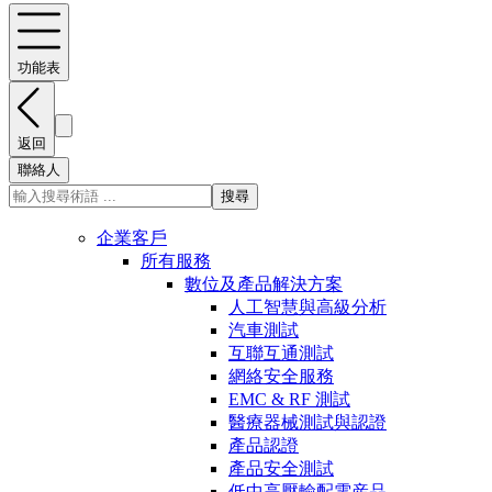
功能表
返回
聯絡人
搜尋
企業客戶
所有服務
數位及產品解決方案
人工智慧與高級分析
汽車測試
互聯互通測試
網絡安全服務
EMC & RF 測試
醫療器械測試與認證
產品認證
產品安全測試
低中高壓輸配電産品