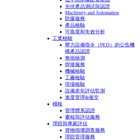
光伏產品測試與認證
Machinery and Automation
防爆服務
產品檢驗
可靠度和失效分析
工業檢驗
壓力設備指令（PED）的公告機
構產品認證
無損檢測
焊接服務
機械檢驗
工廠檢驗
現場檢驗
設備老化評估監測
進度管理&催交
稽核
管理體系認證
審核與評估服務
理賠與專家評估
貨物損壞調查服務
理賠管理服務