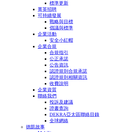
標準更新
菁英招聘
可持續發展
戰略與目標
倡議與標準
企業活動
安全小紅帽
企業合規
合規指引
公正承諾
公告資訊
認證規則合規承諾
認證規則相關資訊
收費說明
企業資質
聯絡我們
投訴及建議
證書查詢
DEKRA亞太區聯絡目錄
全球網絡
德凱故事