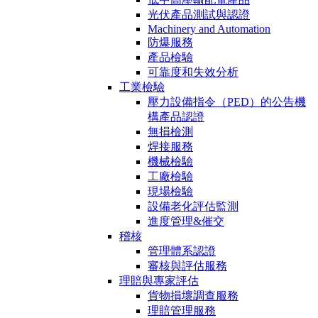
光伏產品測試與認證
Machinery and Automation
防爆服務
產品檢驗
可靠度和失效分析
工業檢驗
壓力設備指令（PED）的公告機
構產品認證
無損檢測
焊接服務
機械檢驗
工廠檢驗
現場檢驗
設備老化評估監測
進度管理&催交
稽核
管理體系認證
審核與評估服務
理賠與專家評估
貨物損壞調查服務
理賠管理服務