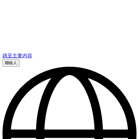
跳至主要内容
聯絡人