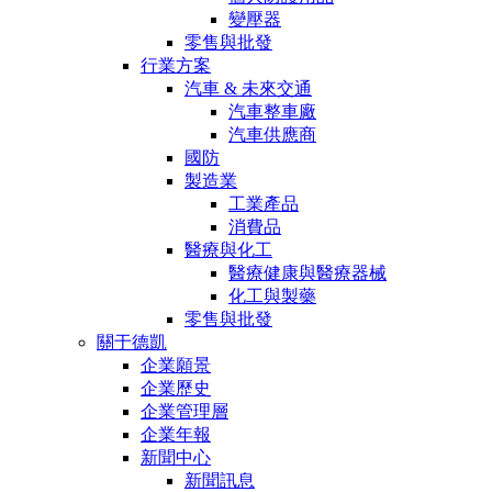
變壓器
零售與批發
行業方案
汽車 & 未來交通
汽車整車廠
汽車供應商
國防
製造業
工業產品
消費品
醫療與化工
醫療健康與醫療器械
化工與製藥
零售與批發
關于德凱
企業願景
企業歷史
企業管理層
企業年報
新聞中心
新聞訊息