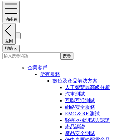
功能表
返回
聯絡人
搜尋
企業客戶
所有服務
數位及產品解決方案
人工智慧與高級分析
汽車測試
互聯互通測試
網絡安全服務
EMC & RF 測試
醫療器械測試與認證
產品認證
產品安全測試
低中高壓輸配電産品