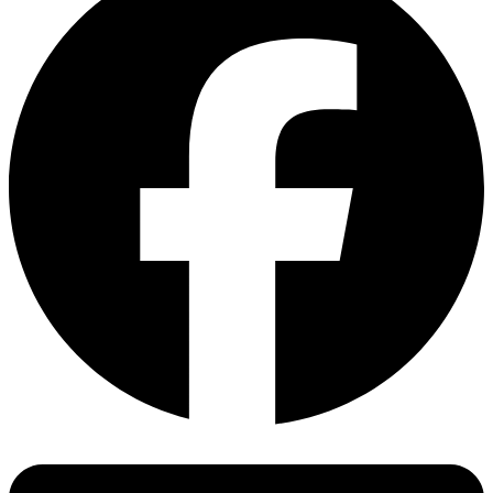
50-32-
廚房器具：
WEEE回收率目標 (Recovery Target):分三階段進行
8
不沾鍋、菜板等
苯骈 (a) 芘
（1）第一階段(2012年8月13日至2015年8月14日)∶ WEEE
餐具：
192-
(BaP)
修正指令生效後3年內，10類産品最小回收率目標，其與
碗、碟、筷、刀、叉、勺等
97-2
舊WEEE指令有兩個不同處∶(A)新增醫療器材料回收率目
- 運動器材如自行車、高爾
苯并[e]芘(BeP)
食品包裝：
標，于WEEE修正指令生效後廢棄醫療器材料之再循環
56-55-
夫球杆、球拍
袋、複合膜、薄膜、鋁箔等
率（Recycling）及回收再利用率（recovery）分別須達成
3
苯骈 (a) 蒽
50%及70%之目標；(B)原再使用與再循環率目標，改爲
- 家用器具、手推車、步行
DEKRA德凱針對食品接觸材料和制品可以提供一站式測試解
(BaA)
再循環率目標。
1毫克/千
支架
決方案。覆蓋的相關法規和測試項目如下：
53-70-
克
二苯骈 (a,h), 蒽
國家
法規
相關化學測試項目
3
（2）第二階段(2015年8月15日至2018年8月14日)∶WEEE
- 家用工具
(DBA)
- EU No. 1935/2004
- 全面遷移
修正指令生效後3年至6年間，10類産品最小回收率目
歐盟
- EU No. 10/2011
- 特定遷移
標，除了氣體放電燈外，相較于第一階段各類産品最小
苯骈 (b) 萤蒽
- 服裝、鞋類、手套、運動
205-
- 過氧化值
回收率目標皆提高5%，並將再使用率納入規範。
LFGB Section 30 & 31
(BbFA)
服裝
99-2
BRF Recommendation,
- 揮發性有機物
德國
DIN 51032
苯并[J]荧(BiFA)
（3）第三階段∶(2018年8月15日起)∶因應WEEE修正指令
- 可提取性重金屬
- 表帶、腕帶、面具、頭箍
DIN 10955
新規範産品類別正式生效，設定各項回收率目標。
205-
- 初級芳香胺
苯骈 (k) 萤蒽
82-3
DGCCRF 2004-64
- 鄰苯二甲酸鹽
DEKRA德凱提供WEEE産品評估服務。
(BkFA)
Arrêté du 25 novembre 1992
- 多環芳香烴
法國
207-
Arrêté du 9 novembre 1994
- 五氯苯酚
08-9
DGCCRF 2006-58
- 雙酚A
玩具，包括兒童運動器材和
0.5毫克/
意大利
Italian D.M. 21/03/73
屈 (CHR)
- 甲醛釋放量
兒童用品
千克