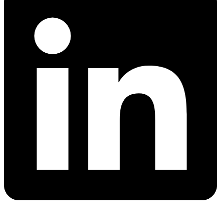
FDA 21 CFR 175 ~ 189
- 金屬成份分析
美國
2013年12月6日，歐洲管理委員會發布了條例(EU) No
FDA CPG 7117.05 & 06 & 07
- 感官測試
1272/2013，修訂REACH法規附錄17第50條的PAHs內容。該
其他國家和地區
- 其他項目
修訂將于2015年12月27日正式生效。REACH法規附錄17第50
條主要是限制輪胎的填充油中的多環芳香烴（PAHs），此次
提案將多環芳香烴（PAHs）的限制擴展到了能長期或短期重
複接觸皮膚或口腔的産品。具體信息如下
第一類
第二類
第三类
不在類別1中，可預
見接觸皮膚超過30
放入口中
不在類別1和2中，
秒
的材料，
可預見接觸皮膚小
（長時間接觸皮
或者長時
于30秒 （短時間接
膚）或者重複短時
間
觸皮膚）
名稱
間接觸皮膚）
（超過30
*
秒）
符合
符合
接觸皮膚
符合
符合
ProdSG
ProdSG
的玩具材
2009/48/EC
2009/48/EC
的所有
的所有
指令的玩
指令的玩
料
其它産
其它産
具
具
品
品
苯骈[a]芘
< 0.2
< 0.2
<0.5
<0.5
<1
(BaP)