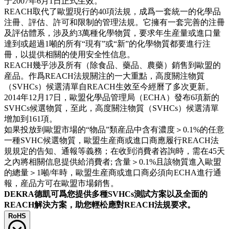
于2007年6月1日正式生效。
REACH取代了歐盟現行的40項法規，成爲一套統一的化學品
注冊、評估、許可和限制的管理法規。它擁有一套完善的注冊
及評估體系，涉及約3萬種化學物質，要求年生産量或進口量
達到或超過1噸的所有“現有”或“新”的化學物質都要進行注
冊，以提供相關的使用安全性信息。
REACH幾乎涉及所有（除食品、藥品、農藥）銷售到歐盟的
産品。作爲REACH法規關注的一大重點，高度關注物質
（SVHCs）候選清單自REACH生效至今經曆了多次更新。
2014年12月17日，歐盟化學品管理局（ECHA）發布6項新的
SVHCs候選物質，至此，高度關注物質（SVHCs）候選清單
增加到161項。
如果投放到歐盟市場的“物品”類産品中含有濃度＞0.1%的任意
一種SVHC候選物質，歐盟生産商或進口商應履行REACH法
規規定的告知、通報等義務；在收到消費者咨詢時，需在45天
之內將相關信息提供給消費者; 含量＞0.1%且該物質進入歐盟
的總量＞1噸/年時，歐盟生産商或進口商必須向ECHA進行通
報，産品方可在歐盟市場銷售。
DEKRA德凱可爲您提供多種SVHCs測試方案以及全面的
REACH解決方案，助您輕松應對REACH法規要求。
RoHS