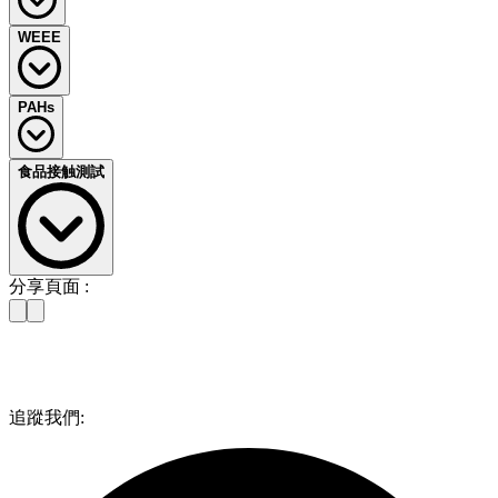
歐盟RoHS2.0指令2011/65/EU
WEEE
2013年1月3日起，RoHS原指令2002/95/EC被廢除，歐盟各國
于 2013年1月2日前將新指令2011/65/EU (RoHS 2.0) 更新到當
地法律。根據新指令的規定，從舊指令廢除之日起，CE 標識
WEEE指令修訂版(2012/19/EU)正式公布
PAHs
所有管轄下産品都必須同時滿足低電壓指令(LVD)、電磁兼容
歐盟 WEEE 指令最新修訂版 - 2012/19/EU廢棄電子電氣設備指
(EMC)、能源相關産品(ErP)和RoHS 2.0的指令要求，才能進入
令，于2012年7月24日在歐盟官方期刊上正式公布，並于公布
歐盟委員會發布指令2005/69/EC于2005年12月29日生效。該指
歐盟市場。
後20天生效。
食品接触測試
令是對76/769/EEC的第27次修訂。該指令于2009年5月31日廢
RoHS指令限制鉛（Pb）、汞（Hg）、镉（Cd）、六價鉻
該指令的重要修訂如下：
止，相應管控要求被納入REACH法規限制篇，由于多環芳烴
（Cr6+）、多溴聯苯（PBB）和多溴二苯醚（PBDE）在某些
使用範圍廣且危害大，已有多家知名企業開始管控電子電器産
範圍：擴大至所有電子電氣設備 (EEE)
歐盟內銷售的電氣和電子設備的生産過程中的使用。
品中的PAHs。2008年1月8日德國安全技術認證中心（ZLS）
新的 WEEE 指令，自2018年8月15日起，將電子電氣設
DEKRA德凱提供RoHS完整測試服務，包含化學測試分析、
發布公告ZEK01-08號文件，要求從2008年4月1日起在GS標志
當今食品安全和質量的概念已經超越了食品本身。國內和國際
備重新分類成附錄 III 的6大類産品，並采取開放式範圍
分享頁面 :
XRF篩選、RoHS産品符合性評估。
認證中強制加入PAHs檢測，並規定未通過PAHs檢測的産品將
相繼發布了嚴格的關于食品接觸材料和制品的法律法規，這些
(意即未列入的産品亦屬規範範圍)，除非列于指令第二
不能獲得GS認證標識，進而增加進入德國市場銷售的難度。
標准的建立旨在避免有害物質轉移到食品中。所以出口到這些
條 (3) 及 (4) 項目中的排外應用。而2012/8/13 至
2014年8月4日德國安全技術認證中心再次發布了AfPS GS
國家的與食品接觸的産品都需要嚴格遵守目的國法規的要求。
2018/8/14之過渡期間，規範的類別與範圍仍與先前的
2014:01號文件，對PAHs提出了更高的要求。
通常涉及到的産品包括：
2002/96/EC指令相同。
GS標識對多環芳烴的限量要求分爲三類
：
WEEE收集率目標
廚房電器産品:
追蹤我們:
所有會員國須確保其生産者負起收集廢棄電子電機設備
範圍
限值
多環芳烴清單
烤面包爐、電水壺、電咖啡壺、攪拌機，冰箱等
（WEEE）的責任，自2016年起，每年至少須達成45%
CAS
包括並不僅限于以下産品：
食品容器：
多環芳烴
收集率的目標。而自2019年起，所有會員國每年WEEE
編號
密封罐、酒瓶、飯盒等
收集率至少須達成65%的目標。