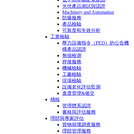
光伏產品測試與認證
Machinery and Automation
防爆服務
產品檢驗
可靠度和失效分析
工業檢驗
壓力設備指令（PED）的公告機
構產品認證
無損檢測
焊接服務
機械檢驗
工廠檢驗
現場檢驗
設備老化評估監測
進度管理&催交
稽核
管理體系認證
審核與評估服務
理賠與專家評估
貨物損壞調查服務
理賠管理服務