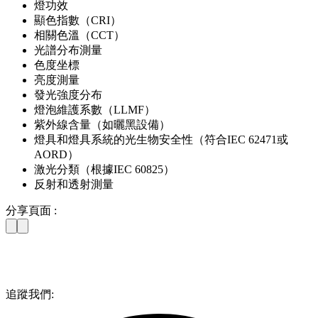
燈功效
顯色指數（CRI）
相關色溫（CCT）
光譜分布測量
色度坐標
亮度測量
發光強度分布
燈泡維護系數（LLMF）
紫外線含量（如曬黑設備）
燈具和燈具系統的光生物安全性（符合IEC 62471或
AORD）
激光分類（根據IEC 60825）
反射和透射測量
分享頁面 :
追蹤我們: