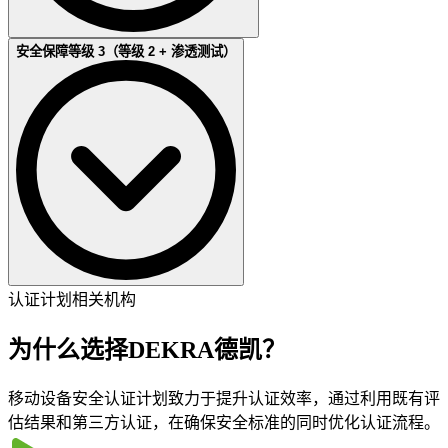
在满足一级要求的基础上，设备需通过功能测试，以验证制造
安全保障等级 3（等级 2 + 渗透测试）
商的安全性声明。实验室对自评问卷及支持证据进行准确性审
核。通过验证后，即可授予认证并公开发布。
在二级基础上，该级别增加了由 MSTL 进行的漏洞评估与渗
认证计划相关机构
透测试。只有在指定攻击强度范围内设备能够抵御攻击，才可
获得认证并公开发布。
为什么选择DEKRA德凯？
移动设备安全认证计划致力于提升认证效率，通过利用既有评
估结果和第三方认证，在确保安全标准的同时优化认证流程。