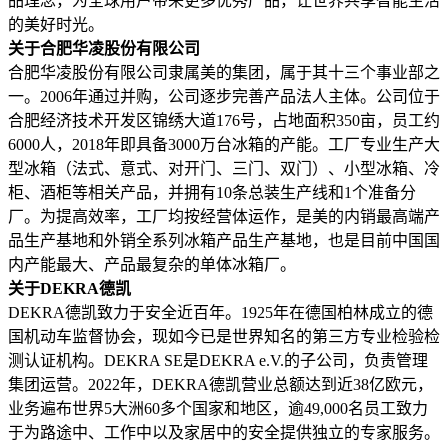
品理念，为全球用户带来更多优秀产品，让世界共享智能生活
的美好时光。
关于合肥华凌股份有限公司
合肥华凌股份有限公司隶属美的集团，属于其十三个事业部之
一。2006年通过并购，公司逐步完善产品法人主体。公司位于
合肥经济技术开发区锦绣大道176号，占地面积350亩，员工约
6000人，2018年即具备3000万台冰箱的产能。工厂专业生产大
型冰箱（法式、意式、对开门、三门、双门）、小型冰箱、冷
柜、酒柜等相关产品，并拥有10条总装生产线和1个准备分
厂。为提高效率，工厂均按经营体运作，是美的内销最高端产
品生产基地和外销全系列冰箱产品生产基地，也是目前中国国
内产能最大、产品最复杂的单体冰箱厂。
关于DEKRA德凯
DEKRA德凯致力于安全近百年。1925年在德国柏林成立的德
国机动车监督协会，现如今已是世界知名的第三方专业检验检
测认证机构。DEKRA SE是DEKRA e.V.的子公司，负责管理
集团运营。2022年，DEKRA德凯营业总额达到近38亿欧元，
业务遍布世界5大洲60多个国家和地区，逾49,000名员工致力
于为路途中、工作中以及家居中的安全提供独立的专家服务。