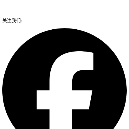
关注我们: