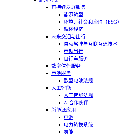
可持续发展服务
能源转型
环境、社会和治理（ESG）
循环经济
未来交通与出行
自动驾驶与互联互通技术
电动出行
自行车服务
数字信任服务
电池服务
欧盟电池法规
人工智能
人工智能法规
AI合作伙伴
新能源应用
电池
电力转换系统
氢能