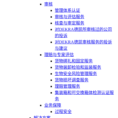
审核
管理体系认证
审核与评估服务
核查与审定服务
对DEKRA德凯所审核过的公司
的投诉
对DEKRA德凯审核服务的投诉
与建议
理赔与专家评估
货物绑扎和固定服务
货物装卸检验和监装服务
生物安全风险管理服务
货物损坏调查服务
理赔管理服务
集装箱和可交换箱体检测认证服
务
业务保障
过程安全
解决方案