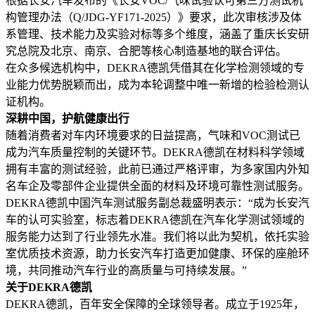
根据长安汽车发布的《长安VOC/气味试验认可第三方测试机
构管理办法（Q/JDG-YF171-2025）》要求，此次审核涉及体
系管理、技术能力及实验对标等多个维度，涵盖了重庆长安研
究总院及北京、南京、合肥等核心制造基地的联合评估。
在众多候选机构中，DEKRA德凯凭借其在化学检测领域的专
业能力优势脱颖而出，成为本轮调整中唯一新增的检验检测认
证机构。
深耕中国，护航健康出行
随着消费者对车内环境要求的日益提高，气味和VOC测试已
成为汽车质量控制的关键环节。DEKRA德凯在材料科学领域
拥有丰富的测试经验，此前已通过严格评审，为多家国内外知
名车企及零部件企业提供全面的材料及环境可靠性测试服务。
DEKRA德凯中国汽车测试服务副总裁盛明表示：“成为长安汽
车的认可实验室，标志着DEKRA德凯在汽车化学测试领域的
服务能力达到了行业领先水准。我们将以此为契机，依托实验
室优质技术资源，助力长安汽车打造更加健康、环保的座舱环
境，共同推动汽车行业的高质量与可持续发展。”
关于DEKRA德凯
DEKRA德凯，百年安全保障的全球领导者。成立于1925年，