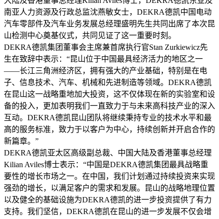
大陆及香港董事总经理Kilian Aviles博士，DEKRA德凯东亚及
南亚人力资源及行政总监沈燕敏女士，DEKRA德凯中国电动
汽车零部件及汽车业务发展总经理盛明先生共同出席了本次昆
山检测中心奠基仪式，共同见证了这一重要时刻。
DEKRA德凯集团董事会主席兼首席执行官Stan Zurkiewicz先
生在致辞中表示：“昆山位于中国最具经济活力的地区之一
——长江三角洲经济区，拥有强大的产业基础，特别是在电
子、信息技术、汽车、机械和先进制造等领域。DEKRA德凯
在昆山这一战略重地加大投资，这不仅体现在新的实验室和设
备的投入，更加表明我们一直致力于与未来高科技产业的深入
互动。DEKRA德凯昆山团队将继续秉持专业的技术水平和最
高的服务标准，致力于以客户为中心，持续创新并开启合作的
新篇章。”
DEKRA德凯亚太区高级副总裁、中国大陆及香港董事总经理
Kilian Aviles博士表示：“中国是DEKRA德凯集团最具战略重
要性的增长市场之一。在中国，我们计划通过持续投资来实现
强劲的增长，以满足客户的需求和发展。昆山的战略地理位置
以及健全的基础设施为DEKRA德凯的进一步投资提供了有力
支持。我们坚信，DEKRA德凯在昆山的进一步发展不仅会增