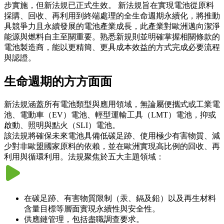
步實施，但新法規已正式生效。 新法規旨在實現電池從原料
採購、回收、再利用到終端處理的全生命週期永續化，將推動
具競爭力且永續發展的電池產業成長，此產業對歐洲邁向潔淨
能源與燃料自主至關重要。熟悉新規則並明確掌握相關條款的
電池製造商，能以更精簡、更具成本效益的方式完成必要流程
與認證。
生命週期的方方面面
新法規涵蓋所有電池類型與應用領域，無論屬便攜式或工業電
池、電動車（EV）電池、輕型運輸工具（LMT）電池，抑或
啟動、照明與點火（SLI）電池。
該法規將確保未來電池具備低碳足跡、使用極少有害物質、減
少對非歐盟國家原料的依賴，並在歐洲實現高比例的回收、再
利用與循環利用。法規聚焦於五大主題領域：
在碳足跡、有害物質限制（汞、鎘及鉛）以及再生材料
含量目標等層面實現永續性與安全性。
供應鏈管理，包括盡職調查要求。