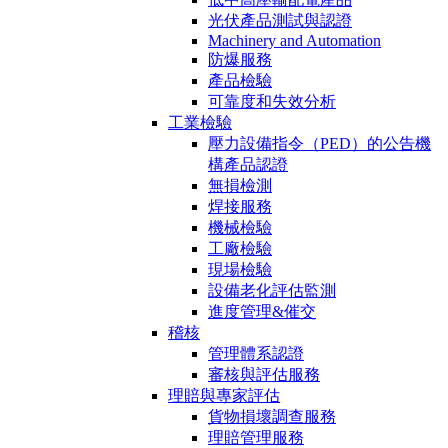
光伏產品測試與認證
Machinery and Automation
防爆服務
產品檢驗
可靠度和失效分析
工業檢驗
壓力設備指令（PED）的公告機
構產品認證
無損檢測
焊接服務
機械檢驗
工廠檢驗
現場檢驗
設備老化評估監測
進度管理&催交
稽核
管理體系認證
審核與評估服務
理賠與專家評估
貨物損壞調查服務
理賠管理服務