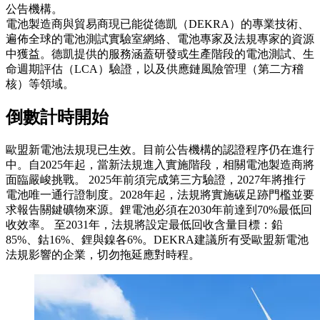
公告機構。
電池製造商與貿易商現已能從德凱（DEKRA）的專業技術、
遍佈全球的電池測試實驗室網絡、電池專家及法規專家的資源
中獲益。德凱提供的服務涵蓋研發或生產階段的電池測試、生
命週期評估（LCA）驗證，以及供應鏈風險管理（第二方稽
核）等領域。
倒數計時開始
歐盟新電池法規現已生效。目前公告機構的認證程序仍在進行
中。自2025年起，當新法規進入實施階段，相關電池製造商將
面臨嚴峻挑戰。 2025年前須完成第三方驗證，2027年將推行
電池唯一通行證制度。2028年起，法規將實施碳足跡門檻並要
求報告關鍵礦物來源。鋰電池必須在2030年前達到70%最低回
收效率。 至2031年，法規將設定最低回收含量目標：鉛
85%、鈷16%、鋰與鎳各6%。DEKRA建議所有受歐盟新電池
法規影響的企業，切勿拖延應對時程。