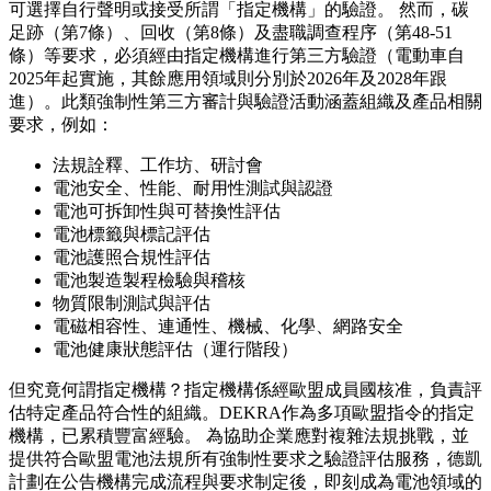
可選擇自行聲明或接受所謂「指定機構」的驗證。 然而，碳
足跡（第7條）、回收（第8條）及盡職調查程序（第48-51
條）等要求，必須經由指定機構進行第三方驗證（電動車自
2025年起實施，其餘應用領域則分別於2026年及2028年跟
進）。此類強制性第三方審計與驗證活動涵蓋組織及產品相關
要求，例如：
法規詮釋、工作坊、研討會
電池安全、性能、耐用性測試與認證
電池可拆卸性與可替換性評估
電池標籤與標記評估
電池護照合規性評估
電池製造製程檢驗與稽核
物質限制測試與評估
電磁相容性、連通性、機械、化學、網路安全
電池健康狀態評估（運行階段）
但究竟何謂指定機構？指定機構係經歐盟成員國核准，負責評
估特定產品符合性的組織。DEKRA作為多項歐盟指令的指定
機構，已累積豐富經驗。 為協助企業應對複雜法規挑戰，並
提供符合歐盟電池法規所有強制性要求之驗證評估服務，德凱
計劃在公告機構完成流程與要求制定後，即刻成為電池領域的