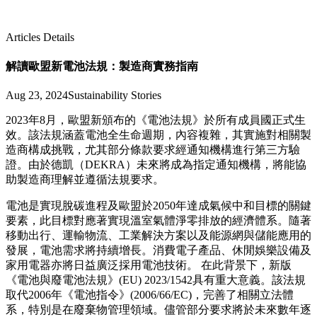
Articles Details
解讀歐盟新電池法規：製造商實務指南
Aug 23, 2024
Sustainability Stories
2023年8月，歐盟新頒布的《電池法規》於所有成員國正式生
效。該法規涵蓋電池全生命週期，內容複雜，其實施對相關製
造商構成挑戰，尤其部分條款要求經通知機構進行第三方驗
證。由於德凱（DEKRA）未來將成為指定通知機構，將能協
助製造商理解並遵循法規要求。
電池是實現脫碳進程及歐盟於2050年達成氣候中和目標的關鍵
要素，此目標對應著實現溫室氣體淨零排放的經濟體系。隨著
移動出行、運輸物流、工業解決方案以及能源網與儲能應用的
發展，電池需求將持續增長。消費電子產品、休閒娛樂設備及
家用電器亦將日益廣泛採用電池技術。 在此背景下，新版
《電池與廢電池法規》(EU) 2023/1542具有重大意義。該法規
取代2006年《電池指令》(2006/66/EC)，完善了相關立法體
系，特別是在廢棄物管理領域。儘管部分要求將於未來數年逐