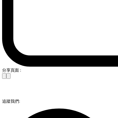
分享頁面 :
追蹤我們: