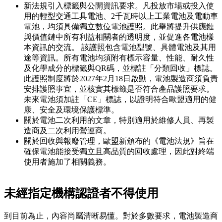
新法規引入標籤與公開資訊要求。凡投放市場或投入使
用的輕型交通工具電池、2千瓦時以上工業電池及電動車
電池，均須具備獨立數位電池護照。此舉將提升供應鏈
與價值鏈中所有利益相關者的透明度，並促進各電池樣
本資訊的交流。 該護照包含電池型號、具體電池及其用
途等資訊。所有電池均須附有標示容量、性能、耐久性
及化學成分的標籤與QR碼，並標註「分類回收」標誌。
此護照制度將於2027年2月18日啟動，電池製造商須負責
安排護照事宜，並核實其標籤是否符合產品護照要求。
未來電池須加註「CE」標誌，以證明符合歐盟適用的健
康、安全及環境保護標準。
關於電池二次利用的文章，特別適用於維修人員、再製
造商及二次利用營運商。
關於回收與報廢管理，歐盟新頒布的《電池法規》旨在
確保電池能接受獨立且高品質的回收處理，因此對終端
使用者施加了相關義務。
未經指定機構認證者不得使用
到目前為止，內容尚屬清晰易懂。對於多數要求，電池製造商