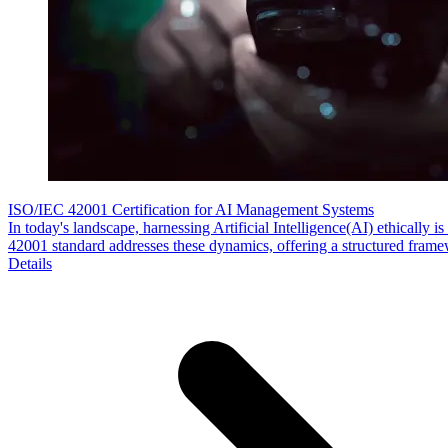
ISO/IEC 42001 Certification for AI Management Systems
In today's landscape, harnessing Artificial Intelligence(AI) ethically
42001 standard addresses these dynamics, offering a structured fra
Details