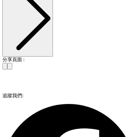
分享頁面 :
追蹤我們: