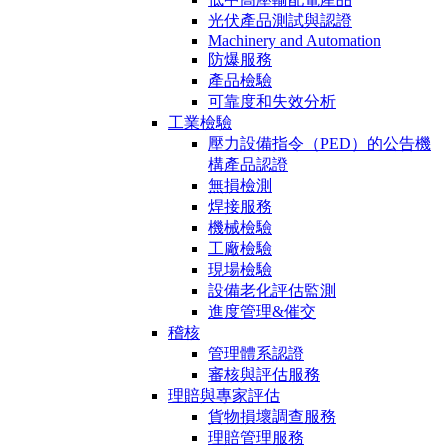
光伏產品測試與認證
Machinery and Automation
防爆服務
產品檢驗
可靠度和失效分析
工業檢驗
壓力設備指令（PED）的公告機
構產品認證
無損檢測
焊接服務
機械檢驗
工廠檢驗
現場檢驗
設備老化評估監測
進度管理&催交
稽核
管理體系認證
審核與評估服務
理賠與專家評估
貨物損壞調查服務
理賠管理服務